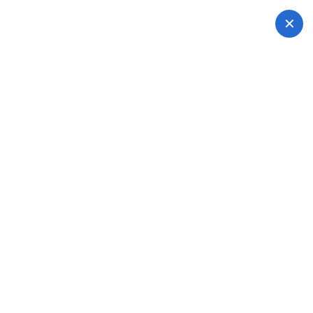
✕
网
新闻中心
联系我们
登录平台
几何
银河娱乐博彩官网
专业 · 信赖 · 安全
立即注册